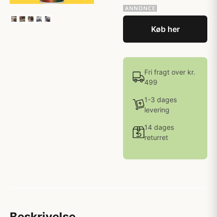
Køb her
Fri fragt over kr.
499
1-3 dages
levering
14 dages
returret
Beskrivelse