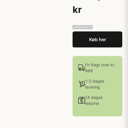
kr
Køb her
Fri fragt over kr.
499
1-3 dages
levering
14 dages
returret