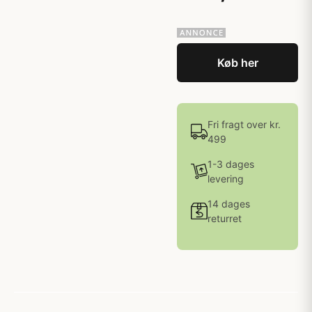
Køb her
Fri fragt over kr.
499
1-3 dages
levering
14 dages
returret