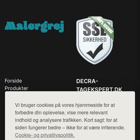
Forside
DECRA-
Produkter
TAGEKSPERT.DK
Top Rabatter
Tlf. 78768672
Jotun maling
Vi bruger cookies på vores hjemmeside for at
Kontakt
Mail:
hej@want.dk
forbedre din oplevelse, vise mere relevant
indhold og analysere trafikken. Kort sagt: for at
Cookie- og privatlivspolitik
siden fungerer bedre – ikke for at være irriterende.
Cookie- og privatlivspolitik.