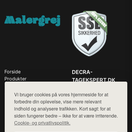
Forside
DECRA-
Produkter
TAGEKSPERT.DK
Top Rabatter
Tlf. 78768672
Jotun maling
Vi bruger cookies på vores hjemmeside for at
Kontakt
Mail:
hej@want.dk
forbedre din oplevelse, vise mere relevant
indhold og analysere trafikken. Kort sagt: for at
Cookie- og privatlivspolitik
siden fungerer bedre – ikke for at være irriterende.
Cookie- og privatlivspolitik.