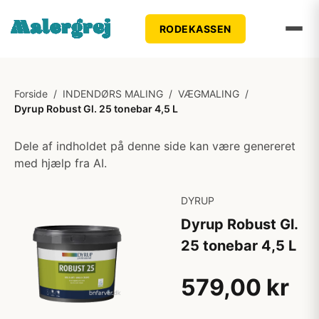
RODEKASSEN
Forside
/
INDENDØRS MALING
/
VÆGMALING
/
Dyrup Robust Gl. 25 tonebar 4,5 L
Dele af indholdet på denne side kan være genereret
med hjælp fra AI.
DYRUP
Dyrup Robust Gl.
25 tonebar 4,5 L
579,00 kr