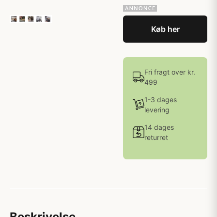
Køb her
Fri fragt over kr.
499
1-3 dages
levering
14 dages
returret
Beskrivelse