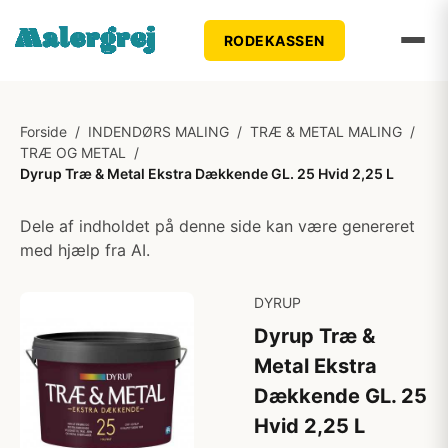
RODEKASSEN
Forside
/
INDENDØRS MALING
/
TRÆ & METAL MALING
/
TRÆ OG METAL
/
Dyrup Træ & Metal Ekstra Dækkende GL. 25 Hvid 2,25 L
Dele af indholdet på denne side kan være genereret
med hjælp fra AI.
DYRUP
Dyrup Træ &
Metal Ekstra
Dækkende GL. 25
Hvid 2,25 L