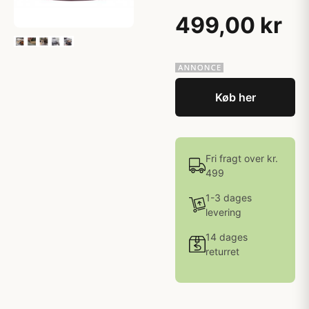
499,00 kr
Køb her
Fri fragt over kr.
499
1-3 dages
levering
14 dages
returret