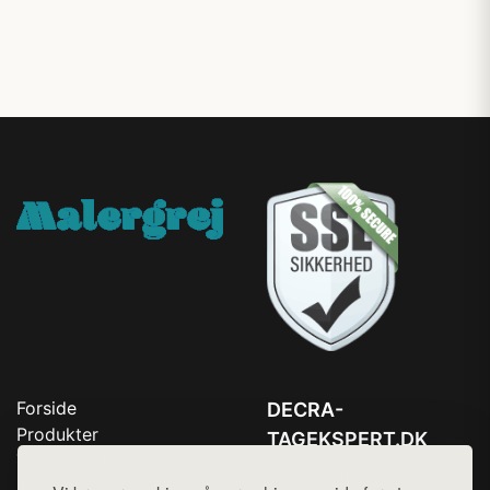
Forside
DECRA-
Produkter
TAGEKSPERT.DK
Top Rabatter
Tlf. 78768672
Jotun maling