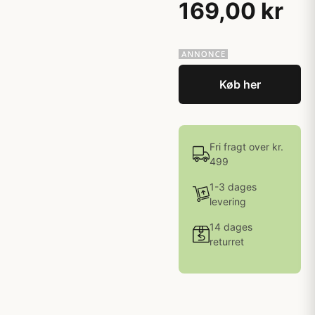
169,00 kr
Køb her
Fri fragt over kr.
499
1-3 dages
levering
14 dages
returret