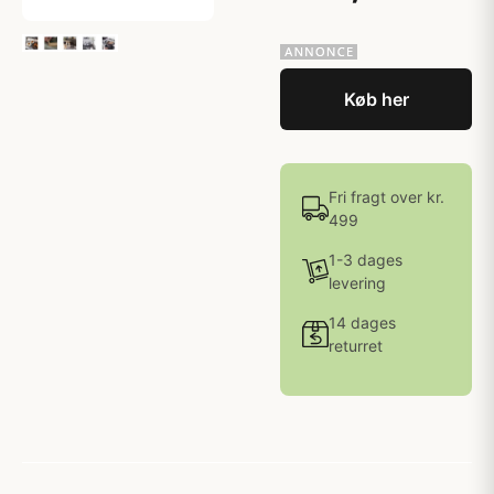
Køb her
Fri fragt over kr.
499
1-3 dages
levering
14 dages
returret