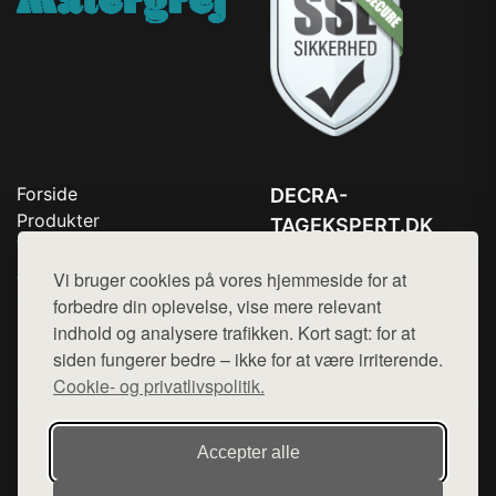
Forside
DECRA-
Produkter
TAGEKSPERT.DK
Top Rabatter
Tlf. 78768672
Jotun maling
Vi bruger cookies på vores hjemmeside for at
Kontakt
Mail:
hej@want.dk
forbedre din oplevelse, vise mere relevant
indhold og analysere trafikken. Kort sagt: for at
Cookie- og privatlivspolitik
siden fungerer bedre – ikke for at være irriterende.
Cookie- og privatlivspolitik.
Denne side er en del af want.dk, der udgiver en række
Accepter alle
hjemmesider med præsentation af forskellige produkter fra