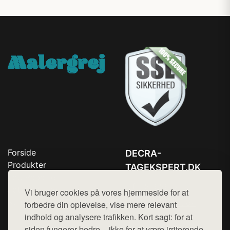
Forside
DECRA-
Produkter
TAGEKSPERT.DK
Top Rabatter
Tlf. 78768672
Jotun maling
Vi bruger cookies på vores hjemmeside for at
Kontakt
Mail:
hej@want.dk
forbedre din oplevelse, vise mere relevant
indhold og analysere trafikken. Kort sagt: for at
Cookie- og privatlivspolitik
siden fungerer bedre – ikke for at være irriterende.