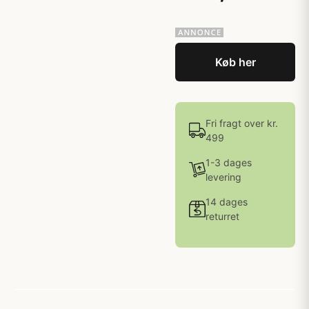
Køb her
Fri fragt over kr.
499
1-3 dages
levering
14 dages
returret