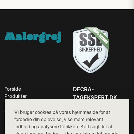
Forside
DECRA-
Produkter
TAGEKSPERT.DK
Top Rabatter
Tlf. 78768672
Jotun maling
Vi bruger cookies på vores hjemmeside for at
Kontakt
Mail:
hej@want.dk
forbedre din oplevelse, vise mere relevant
indhold og analysere trafikken. Kort sagt: for at
Cookie- og privatlivspolitik
siden fungerer bedre – ikke for at være irriterende.