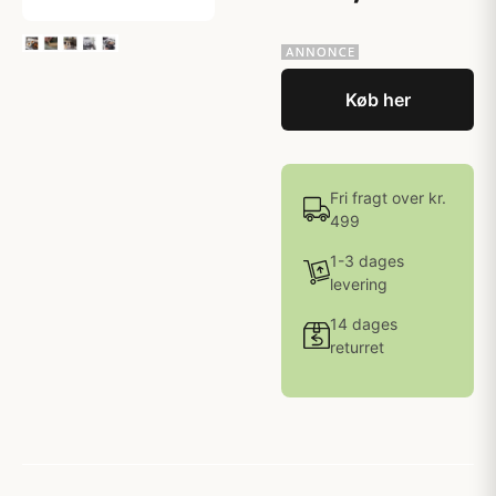
Køb her
Fri fragt over kr.
499
1-3 dages
levering
14 dages
returret