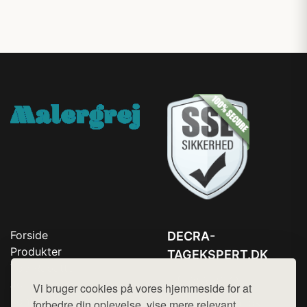
Forside
DECRA-
Produkter
TAGEKSPERT.DK
Top Rabatter
Tlf. 78768672
Jotun maling
Vi bruger cookies på vores hjemmeside for at
Kontakt
Mail:
hej@want.dk
forbedre din oplevelse, vise mere relevant