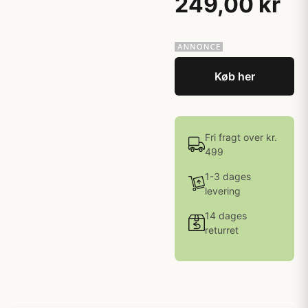
249,00 kr
Køb her
Fri fragt over kr.
499
1-3 dages
levering
14 dages
returret