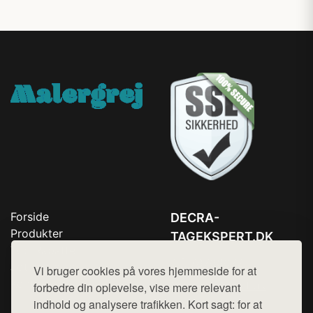
Forside
DECRA-
Produkter
TAGEKSPERT.DK
Top Rabatter
Tlf. 78768672
Jotun maling
Vi bruger cookies på vores hjemmeside for at
Kontakt
Mail:
hej@want.dk
forbedre din oplevelse, vise mere relevant
indhold og analysere trafikken. Kort sagt: for at