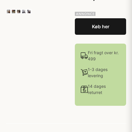
Køb her
Fri fragt over kr.
499
1-3 dages
levering
14 dages
returret