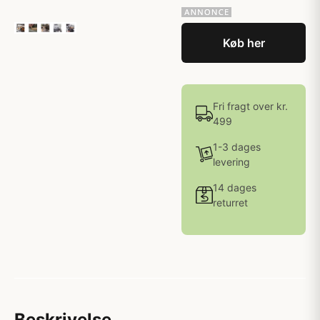
Køb her
Fri fragt over kr.
499
1-3 dages
levering
14 dages
returret
Beskrivelse