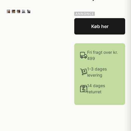
Køb her
Fri fragt over kr.
499
1-3 dages
levering
14 dages
returret