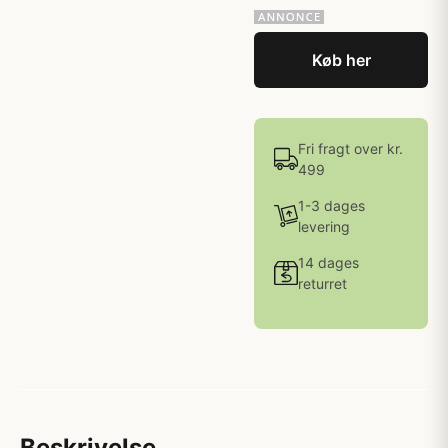
Køb her
Fri fragt over kr.
499
1-3 dages
levering
14 dages
returret
Beskrivelse