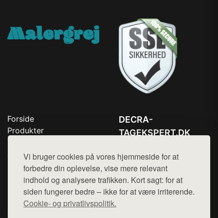
Forside
DECRA-
Produkter
TAGEKSPERT.DK
Top Rabatter
Tlf. 78768672
Jotun maling
Vi bruger cookies på vores hjemmeside for at
Kontakt
Mail:
hej@want.dk
forbedre din oplevelse, vise mere relevant
indhold og analysere trafikken. Kort sagt: for at
Cookie- og privatlivspolitik
siden fungerer bedre – ikke for at være irriterende.
Cookie- og privatlivspolitik.