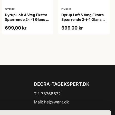
DYRUP
DYRUP
Dyrup Loft & Væg Ekstra
Dyrup Loft & Væg Ekstra
Spærrende 2-i-1 Glans 2
Spærrende 2-i-1 Glans 2
4,5 L hvid GL. 2
tonebar 4,5 L GL. 2
699,00 kr
699,00 kr
DECRA-TAGEKSPERT.DK
Tlf. 78768672
Mail:
hej@want.dk
Cookie- og privatlivspolitik