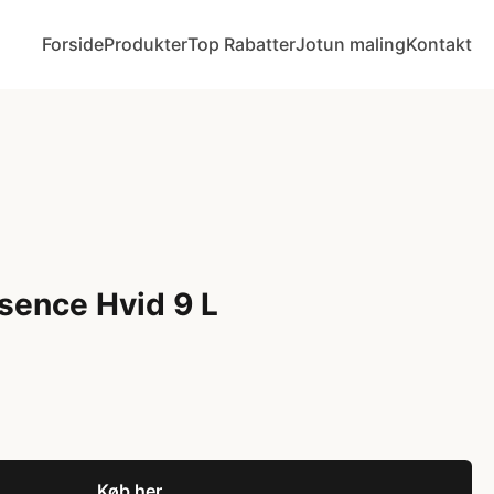
Forside
Produkter
Top Rabatter
Jotun maling
Kontakt
sence Hvid 9 L
Køb her