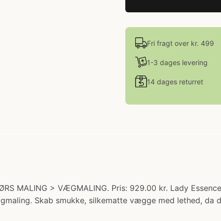
Fri fragt over kr. 499
1-3 dages levering
14 dages returret
RS MALING > VÆGMALING. Pris: 929.00 kr. Lady Essence er
maling. Skab smukke, silkematte vægge med lethed, da denne 