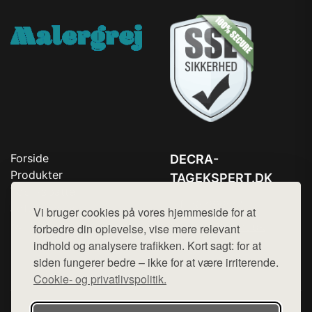
Forside
DECRA-
Produkter
TAGEKSPERT.DK
Top Rabatter
Tlf. 78768672
Jotun maling
Vi bruger cookies på vores hjemmeside for at
Kontakt
Mail:
hej@want.dk
forbedre din oplevelse, vise mere relevant
indhold og analysere trafikken. Kort sagt: for at
Cookie- og privatlivspolitik
siden fungerer bedre – ikke for at være irriterende.
Cookie- og privatlivspolitik.