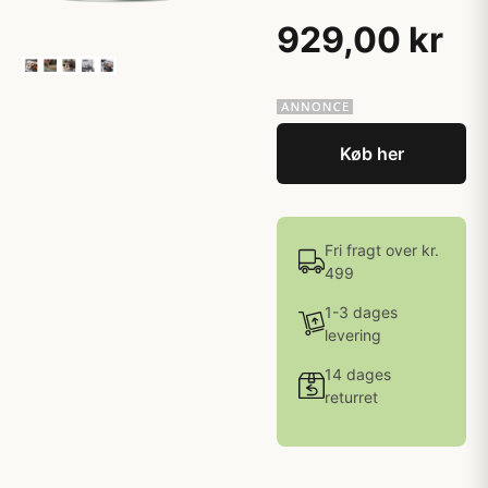
929,00 kr
Køb her
Fri fragt over kr.
499
1-3 dages
levering
14 dages
returret