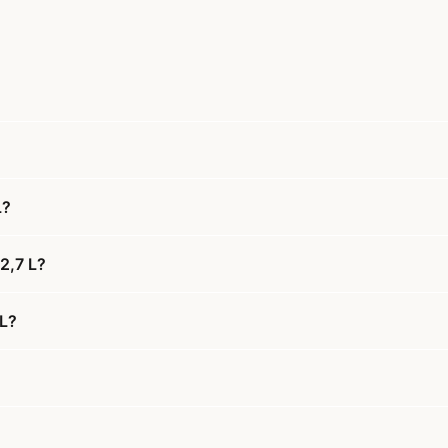
L?
2,7 L?
 L?