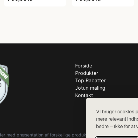
Forside
Produkter
Top Rabatter
Jotun maling
Kontakt
Vi bruger cookies p
mere relevant indho
bedre – ikke for at 
r med præsentation af forskellige produkter fra diverse webshops. De