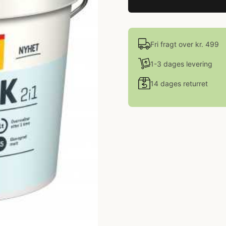
Fri fragt over kr. 499
1-3 dages levering
14 dages returret