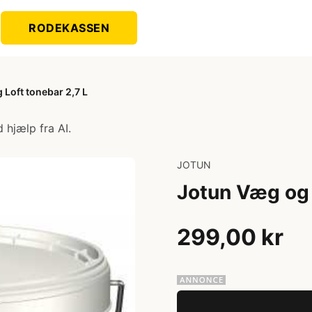
RODEKASSEN
Loft tonebar 2,7 L
 hjælp fra AI.
JOTUN
Jotun Væg og 
299,00 kr