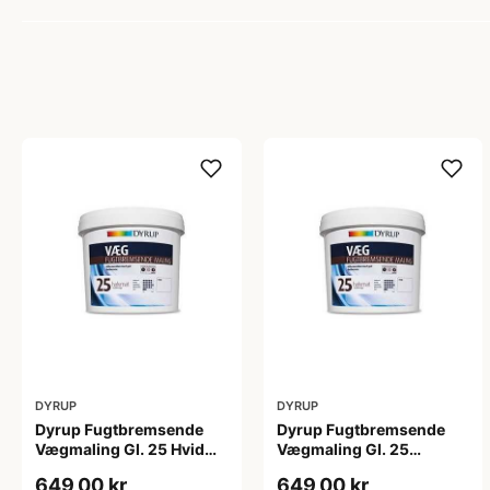
DYRUP
DYRUP
Dyrup Fugtbremsende
Dyrup Fugtbremsende
Vægmaling Gl. 25 Hvid
Vægmaling Gl. 25
4,5 L
tonebar 4,5 L
649,00 kr
649,00 kr