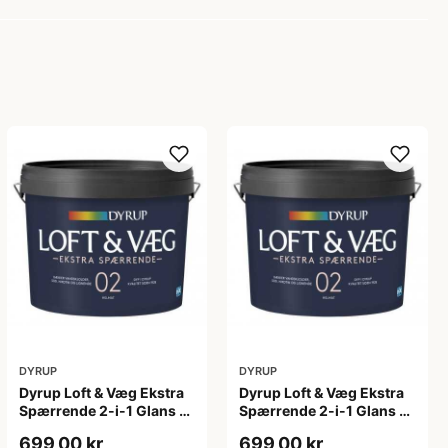
DYRUP
DYRUP
Dyrup Loft & Væg Ekstra
Dyrup Loft & Væg Ekstra
Spærrende 2-i-1 Glans 2
Spærrende 2-i-1 Glans 2
4,5 L hvid GL. 2
tonebar 4,5 L GL. 2
699,00 kr
699,00 kr