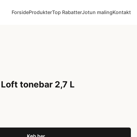
Forside
Produkter
Top Rabatter
Jotun maling
Kontakt
Loft tonebar 2,7 L
Køb her