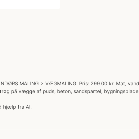
ENDØRS MALING > VÆGMALING. Pris: 299.00 kr. Mat, vandf
røg på vægge af puds, beton, sandspartel, bygningsplader, 
 hjælp fra AI.