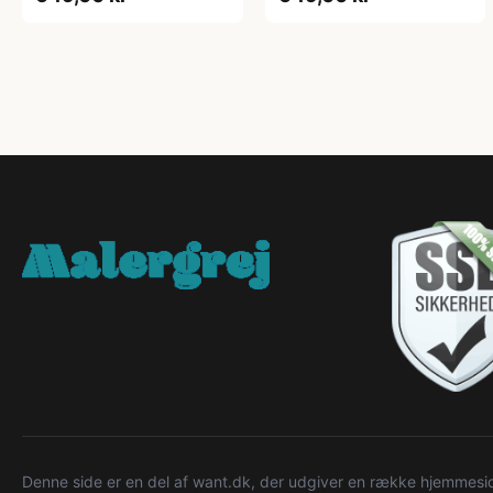
Denne side er en del af want.dk, der udgiver en række hjemmeside