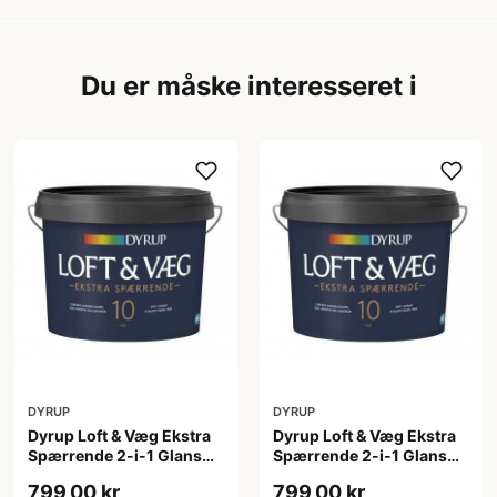
Du er måske interesseret i
DYRUP
DYRUP
Dyrup Loft & Væg Ekstra
Dyrup Loft & Væg Ekstra
Spærrende 2-i-1 Glans
Spærrende 2-i-1 Glans
10 4,5 L hvid Gl. 10
10 tonebar 4,5 L Gl. 10
799,00 kr
799,00 kr