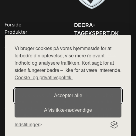
Forside
DECRA-
Produkter
TAGEKSPERT.DK
Top Rabatter
Tlf. 78768672
Jotun maling
Vi bruger cookies på vores hjemmeside for at
Kontakt
Mail:
hej@want.dk
forbedre din oplevelse, vise mere relevant
indhold og analysere trafikken. Kort sagt: for at
Cookie- og privatlivspolitik
siden fungerer bedre – ikke for at være irriterende.
Cookie- og privatlivspolitik.
Denne side er en del af want.dk, der udgiver en række
Accepter alle
hjemmesider med præsentation af forskellige produkter fra
diverse webshops. Der sælges ikke varer fra denne side - vi
Afvis ikke‑nødvendige
henviser til de shops, som sælger varen. Vi har heller ikke
varerne på lager.
Indstillinger
© 2026 decra-tagekspert.dk. Alle rettigheder forbeholdes.