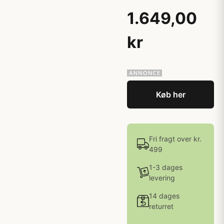
1.649,00
kr
Køb her
Fri fragt over kr.
499
1-3 dages
levering
14 dages
returret