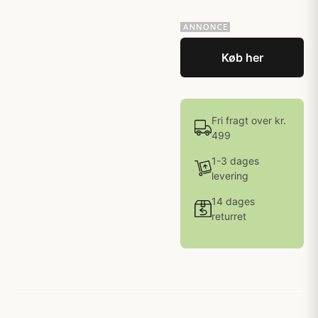
Køb her
Fri fragt over kr.
499
1-3 dages
levering
14 dages
returret