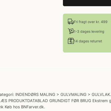
Fri fragt over kr. 499
1-3 dages levering
14 dages returret
ategori: INDENDØRS MALING > GULVMALING > GULVLAK. Pr
lve LÆS PRODUKTDATABLAD GRUNDIGT FØR BRUG Ekstrem god s
ank Køb hos BNFarver.dk.