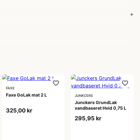
FAXE
Faxe GoLak mat 2 L
JUNKCERS
Junckers GrundLak
vandbaseret Hvid 0,75 L
325,00 kr
295,95 kr