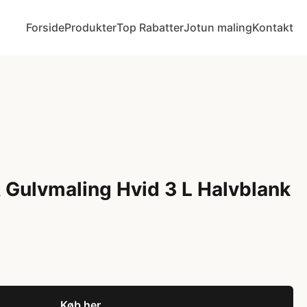
Forside
Produkter
Top Rabatter
Jotun maling
Kontakt
Gulvmaling Hvid 3 L Halvblank
Køb her