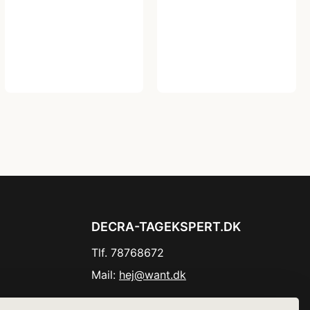
DECRA-TAGEKSPERT.DK
Tlf. 78768672
Mail:
hej@want.dk
Cookie- og privatlivspolitik