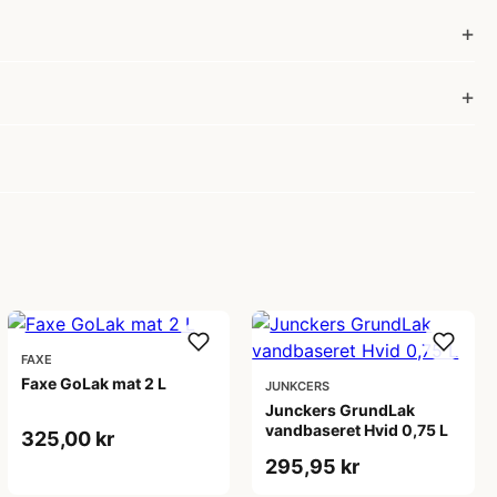
FAXE
Faxe GoLak mat 2 L
JUNKCERS
Junckers GrundLak
vandbaseret Hvid 0,75 L
325,00 kr
295,95 kr