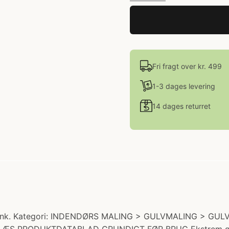
Fri fragt over kr. 499
1-3 dages levering
14 dages returret
nk. Kategori: INDENDØRS MALING > GULVMALING > GULVLA