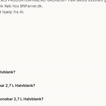
lve LÆS PRODUKTDATABLAD GRUNDIGT FØR BRUG Ekstrem god s
ank Køb hos BNFarver.dk.
 hjælp fra AI.
lvblank?
ar 2,7 L Halvblank?
onebar 2,7 L Halvblank?