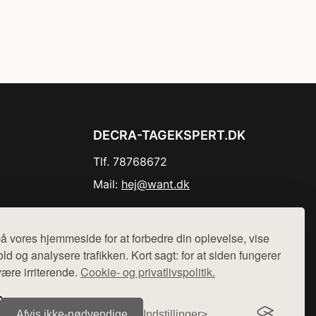
DECRA-TAGEKSPERT.DK
Tlf. 78768672
Mail:
hej@want.dk
Cookie- og privatlivspolitik
å vores hjemmeside for at forbedre din oplevelse, vise
ld og analysere trafikken. Kort sagt: for at siden fungerer
være irriterende.
Cookie- og privatlivspolitik.
r sælges ikke varer fra denne side - vi henviser til de shops,
Afvis ikke‑nødvendige
Indstillinger