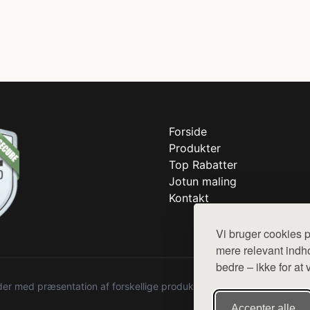
Forside
Produkter
Top Rabatter
Jotun maling
Kontakt
Vi bruger cookies p
mere relevant indho
bedre – ikke for at 
r med præsentation af forskellige produkter fra diverse webshops. De
Accepter alle