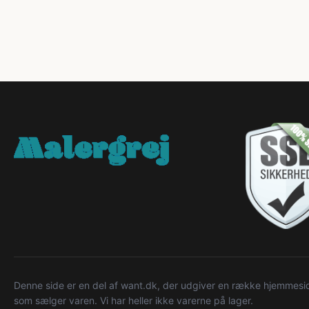
Denne side er en del af want.dk, der udgiver en række hjemmeside
som sælger varen. Vi har heller ikke varerne på lager.