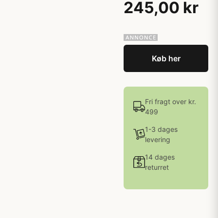
245,00 kr
Køb her
Fri fragt over kr.
499
1-3 dages
levering
14 dages
returret