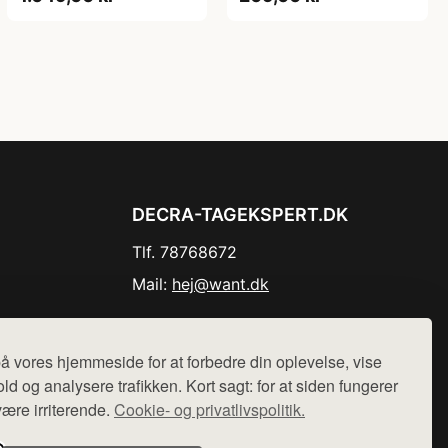
DECRA-TAGEKSPERT.DK
Tlf. 78768672
Mail:
hej@want.dk
Cookie- og privatlivspolitik
å vores hjemmeside for at forbedre din oplevelse, vise
ld og analysere trafikken. Kort sagt: for at siden fungerer
være irriterende.
Cookie- og privatlivspolitik.
r sælges ikke varer fra denne side - vi henviser til de shops,