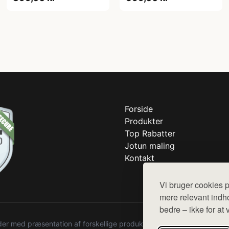
Forside
Produkter
Top Rabatter
Jotun maling
Kontakt
Vi bruger cookies p
mere relevant indho
bedre – ikke for at 
r med præsentation af forskellige produkter fra diverse webshops. De