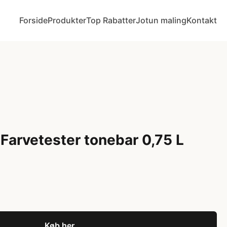
Forside
Produkter
Top Rabatter
Jotun maling
Kontakt
Farvetester tonebar 0,75 L
Køb her