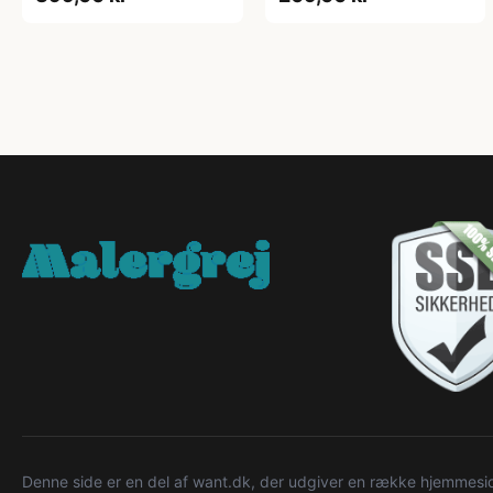
Denne side er en del af want.dk, der udgiver en række hjemmeside