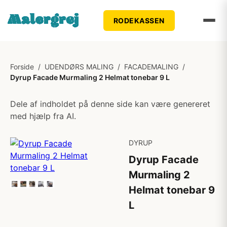
RODEKASSEN
Forside
/
UDENDØRS MALING
/
FACADEMALING
/
Dyrup Facade Murmaling 2 Helmat tonebar 9 L
Dele af indholdet på denne side kan være genereret
med hjælp fra AI.
DYRUP
Dyrup Facade
Murmaling 2
Helmat tonebar 9
L