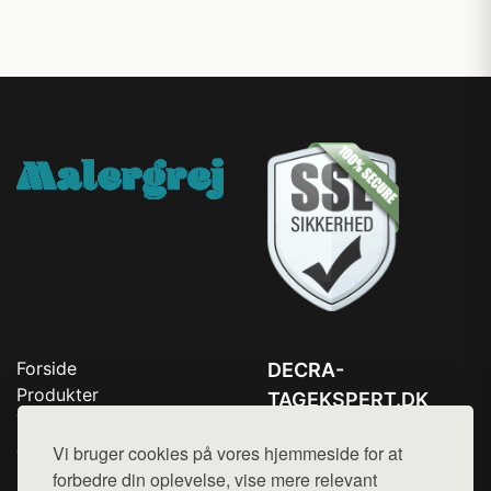
Forside
DECRA-
Produkter
TAGEKSPERT.DK
Top Rabatter
Tlf. 78768672
Jotun maling
Vi bruger cookies på vores hjemmeside for at
Kontakt
Mail:
hej@want.dk
forbedre din oplevelse, vise mere relevant