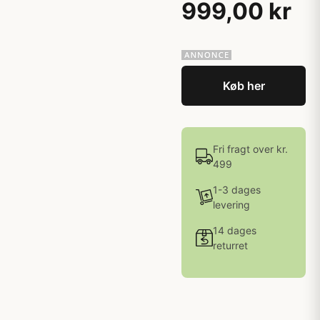
999,00 kr
Køb her
Fri fragt over kr.
499
1-3 dages
levering
14 dages
returret